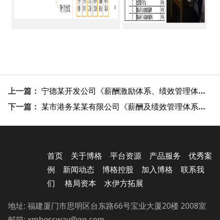
上一篇：
宁德某开发公司《薪酬激励体系、绩效管理体系优化》项目
下一篇：
某市港务某某有限公司《薪酬及绩效管理体系建设咨询》项目
首页
关于博格
平台资源
产品服务
优秀案
例
新闻动态
博格控股
加入博格
联系我
们
格局资本
水伊方拓展
地址: 福建厦门市思明区台东路66号宝业大厦20楼 2008室
邮箱: xmbossway@qq.com