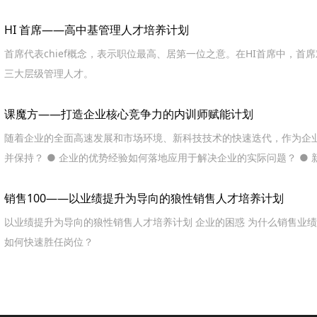
HI 首席——高中基管理人才培养计划
首席代表chief概念，表示职位最高、居第一位之意。在HI首席中，
三大层级管理人才。
课魔方——打造企业核心竞争力的内训师赋能计划
随着企业的全面高速发展和市场环境、新科技技术的快速迭代，作为企业
并保持？ ● 企业的优势经验如何落地应用于解决企业的实际问题？ ●
销售100——以业绩提升为导向的狼性销售人才培养计划
以业绩提升为导向的狼性销售人才培养计划 企业的困惑 为什么销售业
如何快速胜任岗位？