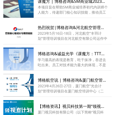
课魔方 | 博格咨询&SM商业城2023内训师发展项目之课程开发培训圆满成功！
张伟、总经理助理黄日建等全体高管、中层
训。
干部和各部门骨干人员参加会议。
本项目旨在帮助SM商业城培养初代内训师个
人能力，传递部门核心知识技能，推动员工
学习氛围，建立参与部门的内部课程体系，
解决当下业务/绩效问题。本期培训共24名内
热烈祝贺|博格咨询&河北航空管理培训项目第三期顺利结束！
训师进行线上与线下一起参加培训。
2023年5月16日-18日，河北航空“丰羽计
划”管理培训项目在河北航空有限公司运作中
心顺利开展。 本项目旨在帮助河北航空强化
管理人员心智成长和坚定理想信念，夯实河
博格咨询&诚益光学《课魔方：TTT培训师成长记》第一期培训顺利结束！
北航空基层管理层的管理基本功。本期培训
共25名基层管理人员参加培训。
学习最高的表现是教育，吃干抹净，吞进去
吐出来。员工对技术能力最大的体现，不是
自己个人的了解，而是经过个人了解吸收的
同时还能系统性的输出。 本次诚益光学的各
博格航空说 | 博格咨询&厦门航空管理培训项目第五期顺利结束！
部门骨干共计42人在2023年5月13日参与了
《课魔方：TTT培训师成长记》，让每一位
2023年4月26日-27日，厦门航空“光合计
学员能够掌握课程开发技术、经验萃取技
划”管理培训项目在厦门航空培训中心（二
术、演绎技术、引导技术、教练技术、教学
期）顺利开展。 本项目旨在帮助厦门航空强
手法六大技术，在掌握技术之余也能应用到
化“双三基”建设，夯实厦门航空基层管理层
【博格资讯】视贝科技第一期“领视者”计划之人才发展项目圆满结营！
实际工作当中的方方面面。
的管理基本功。本期培训共24名基层管理人
员参加培训。
厦门视贝科技有限公司（以下简称“视贝科