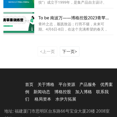
技”）成立于1999年，是集产品自主设计、
研发、生产、销售于一体的高科技民营企
业，是厦门市专精特新企业。公司在中国福
To be 南波万——博格控股2023青苹果集训营圆满结束！
建、广东以及尼日利亚等国内外地区布局产
业基地，在福建厦门设有营运中心，核心员
青衿之志，履践致远；行而不辍，未来可
工2000多人。视贝专业制造能力强，始终坚
期。4月6日-8日，在这个充满希望的春天，
持走品牌路线，在全国各地拥有300多个办
博格控股开展的To be 南波万——博格控股
事处，20万+终端分销伙伴，产品销往全球
2023青苹果集训营圆满举行。本次涵盖了博
30多个国家与地区。
格文化及产品、职场素养养成、博格LTC销
售流程的全方位培训，为青苹果们今后更好
<上一页
下一页>
地开展工作“保驾护航”
首页
关于博格
平台资源
产品服务
优秀案
例
新闻动态
博格控股
加入博格
联系我
们
格局资本
水伊方拓展
地址: 福建厦门市思明区台东路66号宝业大厦20楼 2008室