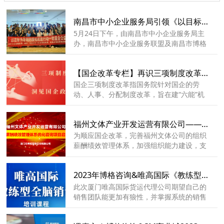
南昌市中小企业服务局引领《以目标为导向的绩效改进行动》公益培训圆满落幕！
5月24日下午，由南昌市中小企业服务局主
办，南昌市中小企业服务联盟及南昌市博格
管理咨询有限公司承办的《以目标为导向的
绩效改进行动》“一起益企”公益培训成功举
【国企改革专栏】再识三项制度改革历程和未来改革关键
办，此次活动旨在帮助我市中小企业提高绩
效管理水平，激发企业发展新动力，为中小
国企三项制度改革指国务院针对国企的劳
企业的稳步前行提供有力支持。
动、人事、分配制度改革，旨在建“六能”机
制（管理人员能上能下，员工能进能出、收
入能增能减），破“三铁”顽疾（铁交椅、铁
福州文体产业开发运营有限公司——组织薪酬绩效管理体系优化咨询项目启动会
饭碗、铁工资）。
为顺应国企改革，完善福州文体公司的组织
薪酬绩效管理体系，加强组织能力建设，支
撑企业实现更高的战略目标，福州文体产业
开发运营有限公司（以下简称福州文体公
2023年博格咨询&唯高国际《教练型全脑销售》圆满结束！
司）携手博格咨询启动《组织薪酬绩效管理
体系优化咨询项目》项目并召开启动会。会
此次厦门唯高国际货运代理公司期望自己的
议得到福州文体公司领导的高度重视，公司
销售团队能更加有狼性，并掌握系统的销售
党委书记、执行董事刘东铭、总经理周捷、
和谈判的技巧，共计48位人才在2023年5月
副总经理黄光华、副总经理叶星、副总经理
27日参与为期1天的《教练型全脑销售》培