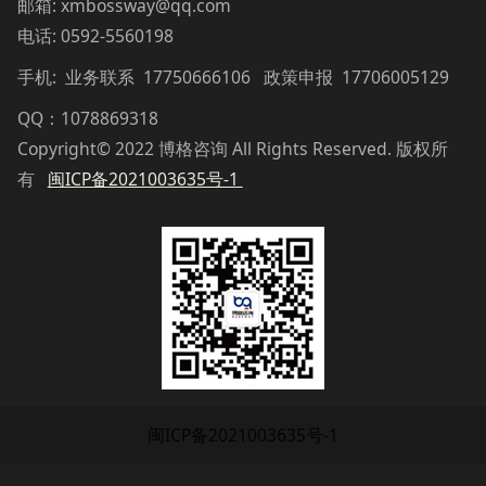
邮箱: xmbossway@qq.com
电话: 0592-5560198
手机: 业务联系 17750666106 政策申报 17706005129
QQ：1078869318
Copyright© 2022 博格咨询 All Rights Reserved. 版权所
有
闽ICP备2021003635号-1
闽ICP备2021003635号-1