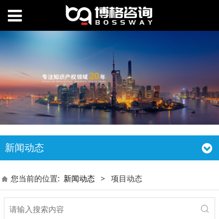
新闻动态
您当前的位置:
新闻动态
>
项目动态